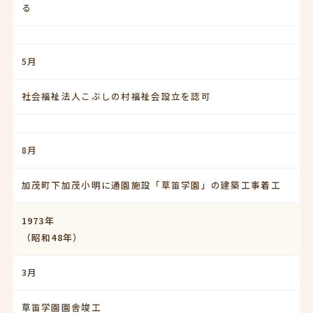
る
5月
社会福祉法人こぶしの村福祉会設立を認可
8月
加茂町下加茂小明に通園施設「草笛学園」の建築工事着工
1973年
（昭和48年）
3月
草笛学園園舎竣工