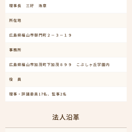
理事長 三好 浩章
所在地
広島県福山市御門町２－３－１９
事務所
広島県福山市加茂町下加茂８９９ こぶしヶ丘学園内
役 員
理事・評議委員17名、監事2名
法人沿革