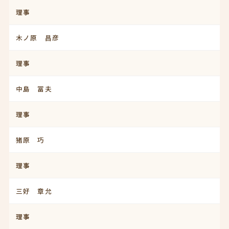
理事
木ノ原 昌彦
理事
中島 冨夫
理事
猪原 巧
理事
三好 章允
理事