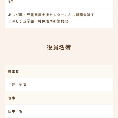
4月
あしび園・児童家庭支援センターこぶし新園舎竣工
こぶしヶ丘学園一時保護所新築開設
役員名簿
理事長
三好 浩章
理事
田中 智