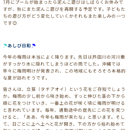
7月にプールが始まったら泥んこ遊びはしばらくお休みで
すが、秋にまた泥んこ遊びを再開する予定です。子どもた
ちの遊び方がどう変化していくかそれもまた楽しみの一つ
です😊
☂
あしび日和
☂
今年の梅雨は本当によく降ります。先日は芦田川の河川敷
がすっかり水に隠れてしまうほどの雨でした。沖縄では
早々に梅雨明けが発表され、この地域にもそろそろ本格的
な夏が訪れそうです。
皆さんは、立葵（タチアオイ）という花をご存知でしょう
か。梅雨の少し前から咲き始め、すっと伸びた茎の下から
順に花をつけていき、一番上の花が咲く頃に梅雨が明ける
と言われています。毎年、通勤途中の庭先にこの花を見つ
けると、「ああ、今年も梅雨が来たな」と思います。そし
て、日ごとに上へ上へと花が開き、下の方から枯れ始めて