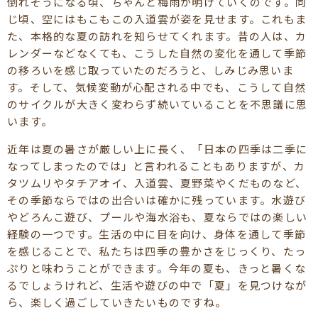
倒れそうになる頃、ちゃんと梅雨が明けていくのです。同
じ頃、空にはもこもこの入道雲が姿を見せます。これもま
た、本格的な夏の訪れを知らせてくれます。昔の人は、カ
レンダーなどなくても、こうした自然の変化を通して季節
の移ろいを感じ取っていたのだろうと、しみじみ思いま
す。そして、気候変動が心配される中でも、こうして自然
のサイクルが大きく変わらず続いていることを不思議に思
います。
近年は夏の暑さが厳しい上に長く、「日本の四季は二季に
なってしまったのでは」と言われることもありますが、カ
タツムリやタチアオイ、入道雲、夏野菜やくだものなど、
その季節ならではの出合いは確かに残っています。水遊び
やどろんこ遊び、プールや海水浴も、夏ならではの楽しい
経験の一つです。生活の中に目を向け、身体を通して季節
を感じることで、私たちは四季の豊かさをじっくり、たっ
ぷりと味わうことができます。今年の夏も、きっと暑くな
るでしょうけれど、生活や遊びの中で「夏」を見つけなが
ら、楽しく過ごしていきたいものですね。