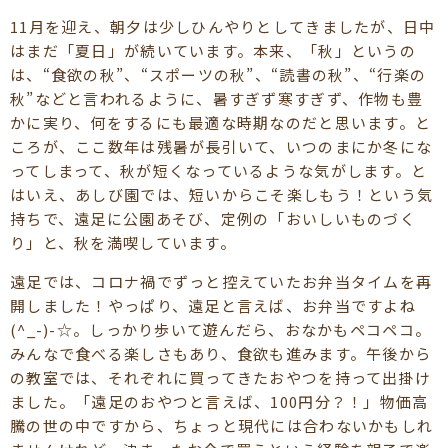
11月を迎え、朝夕は少しひんやりとしてきましたが、日中
はまだ「夏日」が続いています。本来、「秋」というの
は、“食欲の秋”、“スポーツの秋”、“読書の秋”、“行楽の
秋”などと言われるように、暑すぎず寒すぎず、作物も豊
かに実り、何をするにも最適な時期なのだと思います。と
ころが、ここ数年は残暑が長引いて、いつのまにか冬にな
ってしまって、秋が短くなっているような気がします。と
はいえ、あしび園では、短いからこそ楽しもう！という気
持ちで、遠足に公園あそび、定例の「おいしいものづく
り」と、秋を満喫しています。
遠足では、コロナ禍でずっと控えていたお弁当タイムを再
開しました！やっぱり、遠足と言えば、お弁当ですよね
(^_-)-☆。しっかり歩いて遊んだら、おなかもペコペコ。
みんなで食べる楽しさもあり、食欲も進みます。午後から
の教室では、それぞれに買ってきたおやつを持って出掛け
ました。「遠足のおやつと言えば、100円分？！」物価高
騰の世の中ですから、ちょっと現代には合わないかもしれ