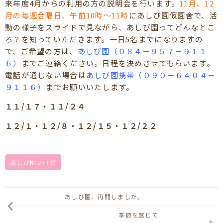
来年度4月からの利用の方の説明会を行います。
11月、12
月の毎週金曜日、午前10時～11時
にあしび園仮園舎で、活
動の様子をスライドで見ながら、あしび園ってどんなとこ
ろ？を知っていただきます。一日5名までになりますの
で、ご希望の方は、
あしび園（０８４－９５７－９１１
６）
までご連絡ください。日程を決めさせてもらいます。
電話が通じない場合は
あしび園携帯（０９０－６４０４－
９１１６）
までお願いいたします。
１１/１７・１１/２４
１２/１・１２/８・１２/１５・１２/２２
あしび園ブログ
あしび園、再開しました。
季節を感じて