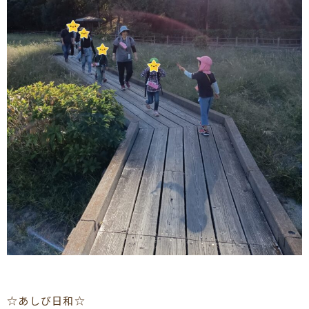
☆あしび日和☆