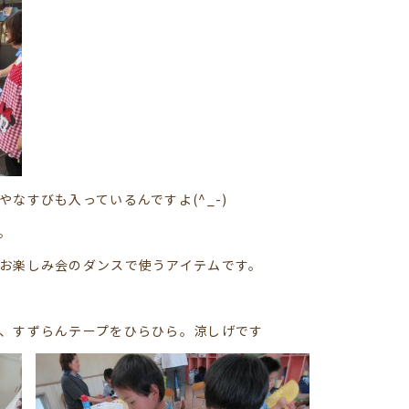
なすびも入っているんですよ(^_-)
。
楽しみ会のダンスで使うアイテムです。
、すずらんテープをひらひら。涼しげです