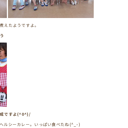
煮えたようですよ。
う
すよ(^0^)/
ルシーカレー。いっぱい食べたね(^_-)