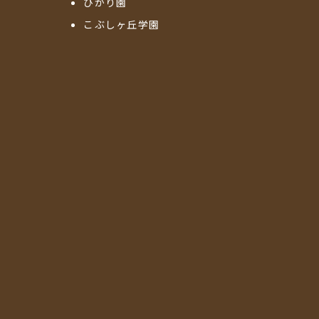
ひかり園
こぶしヶ丘学園