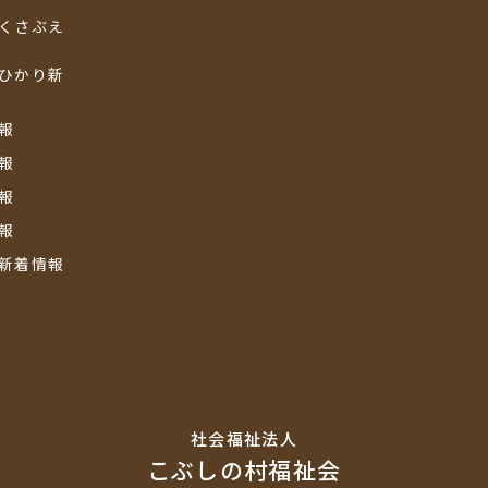
くさぶえ
ひかり新
報
報
報
報
新着情報
社会福祉法⼈
こぶしの村福祉会