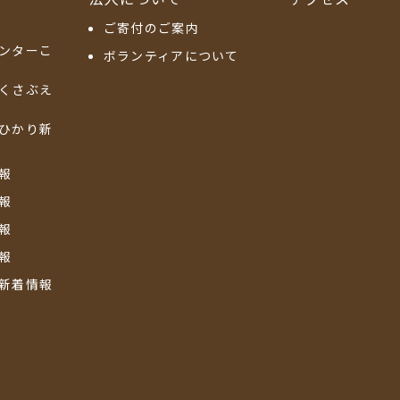
ご寄付のご案内
ンターこ
ボランティアについて
くさぶえ
ひかり新
報
報
報
報
新着情報