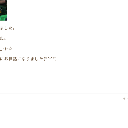
ました。
た。
-)-☆
お世話になりました(*^^*)
や