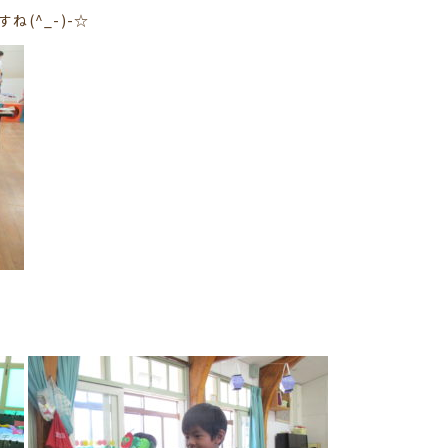
(^_-)-☆