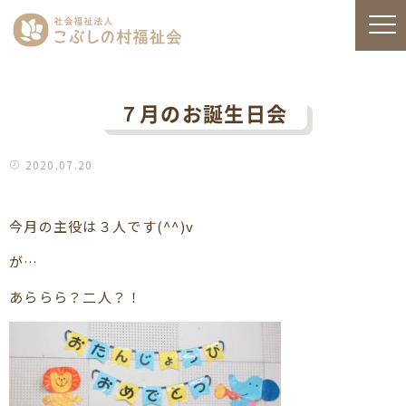
７月のお誕生日会
2020.07.20
今月の主役は３人です(^^)v
が…
あららら？二人？！