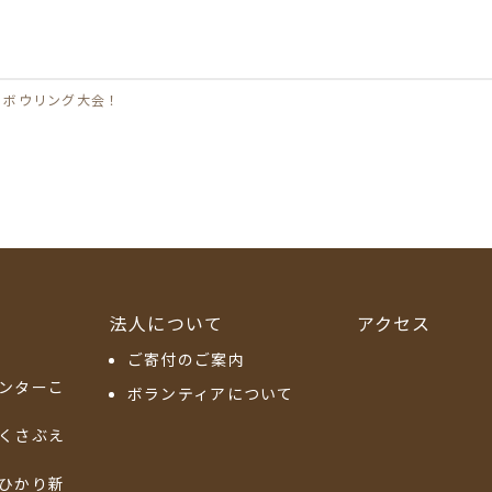
とボウリング大会！
法人について
アクセス
ご寄付のご案内
ンターこ
ボランティアについて
くさぶえ
ひかり新