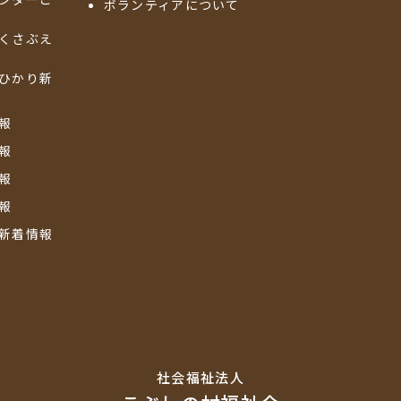
ボランティアについて
くさぶえ
ひかり新
報
報
報
報
新着情報
社会福祉法⼈