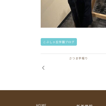
こぶしヶ丘学園ブログ
さつま芋堀り
HOME