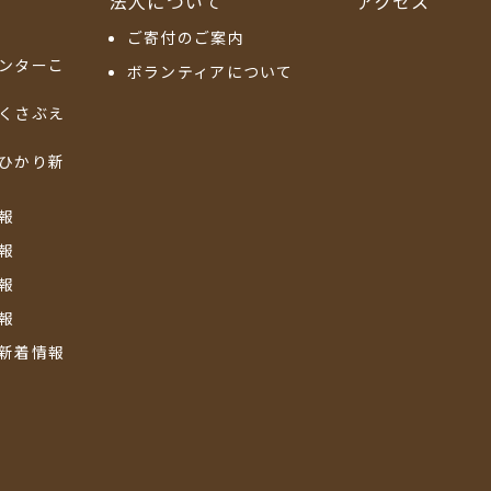
法人について
アクセス
ご寄付のご案内
ンターこ
ボランティアについて
くさぶえ
ひかり新
報
報
報
報
新着情報