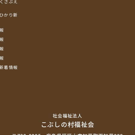
くさぶえ
ひかり新
報
報
報
報
新着情報
社会福祉法⼈
こぶしの村福祉会