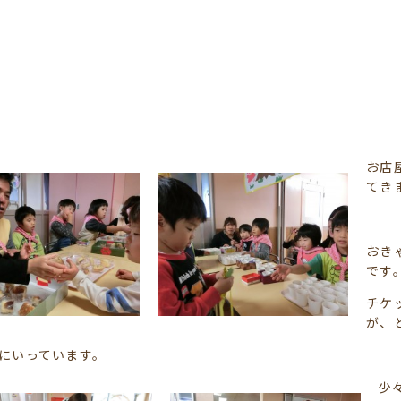
お店
てき
おき
です
チケ
が、
にいっています。
少