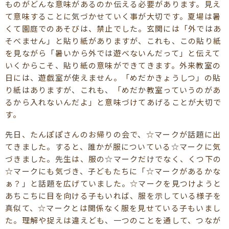
ものがどんな意味があるのか伝える必要があります。見え
て意味することに気づかせていく事が大切です。夏場は暑
くて園庭でのあそびは、禁止でした。玄関には「外ではあ
そべません」と貼り紙がありますが、これも、この貼り紙
を見ながら「暑いから外では遊べないんだって」と伝えて
いくからこそ、貼り紙の意味ができてきます。外来教室の
日には、遊戯室が使えません。「めだかきょうしつ」の貼
り紙はありますが、これも、「めだか教室っていうのがあ
るから入れないんだよ」と意味づけてあげることが大切で
す。
先日、たんぽぽさんのお帰りの会で、☆マークが話題に出
てきました。すると、誰かが服についている☆マークに気
づきました。先生は、服の☆マークだけでなく、くつ下の
☆マークにも気づき、子どもたちに「☆マークがあるかな
ぁ？」と話題を広げていました。☆マークを見つけようと
あちこちに目を向ける子もいれば、服を示している様子を
真似て、☆マークとは関係なく服を見せている子もいまし
た。理解や捉えは違えども、一つのことを通して、つなが