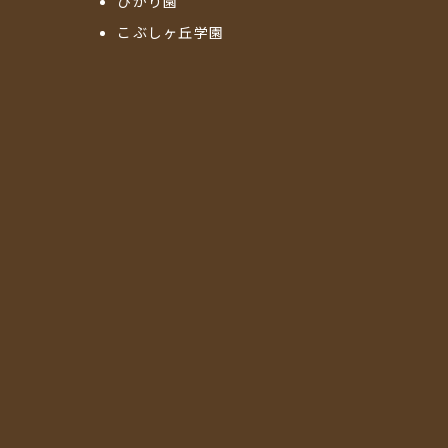
ひかり園
こぶしヶ丘学園