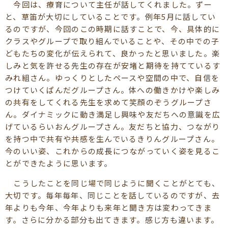
今回は、療育について主任が話してくれました。ずー
と、草笛が大切にしていることです。例年5月に話してい
るのですが、今回のこの時期に話すことで、今、具体的に
クラスやグループで取り組んでいることや、その中での子
どもたちの変化が伝えられて、良かったと思いました。楽
しみと気を許せる先生の存在が安堵と期待を持てているす
みれ組さん。ゆっくりとしたペースや空間の中で、自信を
つけていくぱんだグループさん。体への働きかけや楽しみ
の共有をしてくれる先生を求めて笑顔のぞうグループさ
ん。ダイナミックに動き満足し興味や友だちへの意識を広
げているらいおんグループさん。友だちと協力、つながり
を持つ中で共有や共感を生んでいるきりんグループさん。
今のいい姿、これからの成長につながっていく姿を見るこ
とができたように思います。
こうしたことを同じ場で同じように聞くことがとても、
大切です。毎年毎年、同じことを話しているのですが、去
年よりも今年、今年よりも来年と聞き方は変わってきま
す。さらに分かる部分も出てきます。感じ方も違います。