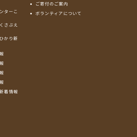
ご寄付のご案内
ンターこ
ボランティアについて
くさぶえ
ひかり新
報
報
報
報
新着情報