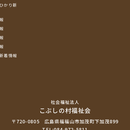
ひかり新
報
報
報
報
新着情報
社会福祉法⼈
こぶしの村福祉会
〒720-0805
広島県福福山市加茂町下加茂899
TEL:084-972-5811