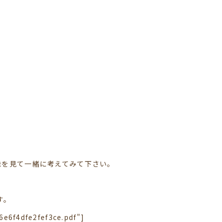
味を見て一緒に考えてみて下さい。
す。
e6f4dfe2fef3ce.pdf"]