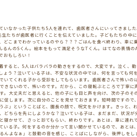
ていなかった子供たち5人を連れて、歯医者さんにいってきました
先生たちが歯医者に行くことを伝えていました。子どもたちの中
、どこまでわかっているのやら？？？ごはんを食べ終わり、車に
んるんのSくん。絵本をもって満足そうなTくん。はてなの表情の
色でおもしろい！
着すると、5人はバラバラの動きをするので、大変です。泣く、
しょう？泣いている子は、不安な状況の中では、何を言っても何
でいてくれる子から受診をしてもらいます。歯医者さんで怖いの
できないので、怖いのです。だから、この寝転ぶところで丁寧に
す。大丈夫だと思えると、他の子にも目と声を向け、次の子のそ
に促します。次に自分のことを見せておきます。短時間ですので
うぶ」ということばと、園長の顔で、呪文をかけます。きっと、
、どちらを先にしようかな？泣いている子は、まだまだ、状況が
と寝かせて、さっと診てもらい、終わりです。あとは、車に連れ
ている子。何をするのか分かって言い聞かせているので、あとは
るんよなぁ」と鼓動の音を感じ、ことばにしながら、後押しをし