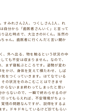
。すみれさん2人、つくしさん1人、れ
には自分から「歯医者さんいく」と言って
乗り込む時点で、大泣きのHくん。当然の
Aちゃん。歯医者に行くんだと言い聞か
動く、外へ出る、物を触るという状況の中
をしても不安は収まりません。なので、
は、まず寝転ぶところです。姿勢が変わ
声をかけ、身体を支えて横たわせ、しば
の気をつくっていきます。はてなでいる
、その状況をのみこむことはできませ
わからないまま終わってしまったと思い
分からないので、一瞬で終わらせるのが
て行ってもらえれば、不安環境がちょっ
、覚悟の問題なんですが、説得をするよ
ます。ドキドキしているけど診てもらい