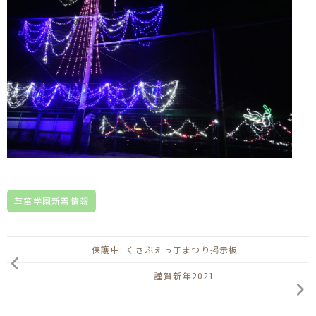
草笛学園新着情報
保護中: くさぶえっ子まつり掲示板
謹賀新年2021